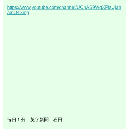
https://www.youtube.com/channel/UCnAS9WqXFfsUjah
ainO4Smg
毎日１分！英字新聞 石田