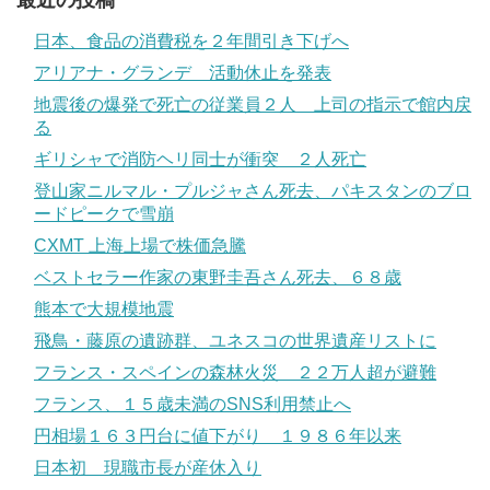
最近の投稿
日本、食品の消費税を２年間引き下げへ
アリアナ・グランデ 活動休止を発表
地震後の爆発で死亡の従業員２人 上司の指示で館内戻
る
ギリシャで消防ヘリ同士が衝突 ２人死亡
登山家ニルマル・プルジャさん死去、パキスタンのブロ
ードピークで雪崩
CXMT 上海上場で株価急騰
ベストセラー作家の東野圭吾さん死去、６８歳
熊本で大規模地震
飛鳥・藤原の遺跡群、ユネスコの世界遺産リストに
フランス・スペインの森林火災 ２２万人超が避難
フランス、１５歳未満のSNS利用禁止へ
円相場１６３円台に値下がり １９８６年以来
日本初 現職市長が産休入り