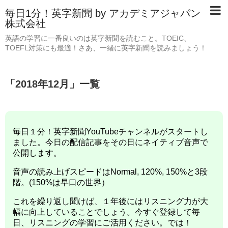
毎日1分！英字新聞 by アカデミアジャパン
株式会社
英語の学習に一番良いのは英字新聞を読むこと。TOEIC、
TOEFL対策にも最適！さあ、一緒に英字新聞を読みましょう！
「
2018年12月
」
一覧
毎日１分！英字新聞YouTubeチャンネルがスタートし
ました。今日の配信記事をその日にネイティブ音声で
公開します。
音声の読み上げスピードはNormal, 120%, 150%と3段
階。(150%は早口の世界）
これを繰り返し聞けば、１年後にはリスニング力が大
幅に向上していることでしょう。今すぐ登録して毎
日、リスニングの学習にご活用ください。では！