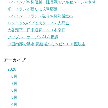
スペインがＷ杯優勝 延長戦でアルゼンチンを制す
米・イランが新たに攻撃応酬
スペイン、フランス破りＷ杯決勝進出
バンコクのパブで火災 ２７人死亡
大谷翔平、日米通算３５０本塁打
アップル、オープンAI を提訴
中国南部で洪水 養殖場からヘビ９００匹脱走
アーカイブ
2026年
8月
7月
6月
5月
4月