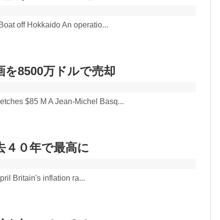
oat off Hokkaido An operatio...
8500万ドルで売却
etches $85 M A Jean-Michel Basq...
４０年で最高に
l Britain's inflation ra...