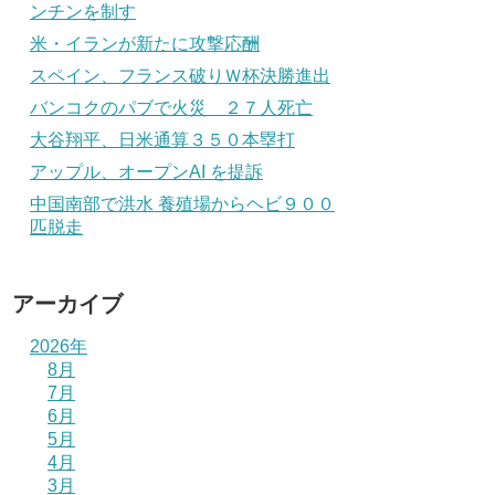
ンチンを制す
米・イランが新たに攻撃応酬
スペイン、フランス破りＷ杯決勝進出
バンコクのパブで火災 ２７人死亡
大谷翔平、日米通算３５０本塁打
アップル、オープンAI を提訴
中国南部で洪水 養殖場からヘビ９００
匹脱走
アーカイブ
2026年
8月
7月
6月
5月
4月
3月