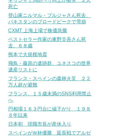
ギリシャで消防ヘリ同士が衝突 ２人
死亡
登山家ニルマル・プルジャさん死去、
パキスタンのブロードピークで雪崩
CXMT 上海上場で株価急騰
ベストセラー作家の東野圭吾さん死
去、６８歳
熊本で大規模地震
飛鳥・藤原の遺跡群、ユネスコの世界
遺産リストに
フランス・スペインの森林火災 ２２
万人超が避難
フランス、１５歳未満のSNS利用禁止
へ
円相場１６３円台に値下がり １９８
６年以来
日本初 現職市長が産休入り
スペインがＷ杯優勝 延長戦でアルゼ