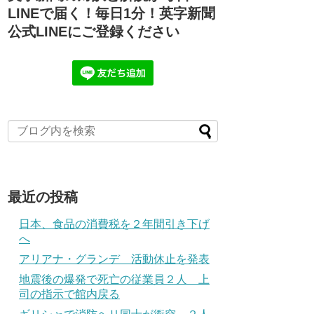
LINEで届く！毎日1分！英字新聞
公式LINEにご登録ください
最近の投稿
日本、食品の消費税を２年間引き下げ
へ
アリアナ・グランデ 活動休止を発表
地震後の爆発で死亡の従業員２人 上
司の指示で館内戻る