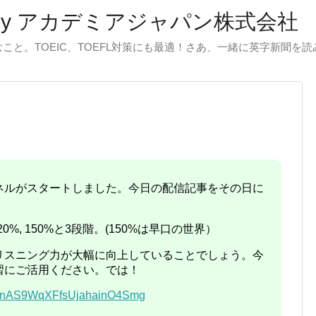
by アカデミアジャパン株式会社
と。TOEIC、TOEFL対策にも最適！さあ、一緒に英字新聞を
ャンネルがスタートしました。今日の配信記事をその日に
20%, 150%と3段階。(150%は早口の世界）
リスニング力が大幅に向上していることでしょう。今
習にご活用ください。では！
/UCnAS9WqXFfsUjahainO4Smg