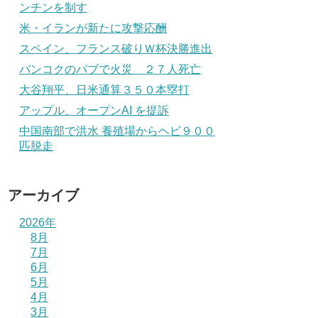
ンチンを制す
米・イランが新たに攻撃応酬
スペイン、フランス破りＷ杯決勝進出
バンコクのパブで火災 ２７人死亡
大谷翔平、日米通算３５０本塁打
アップル、オープンAI を提訴
中国南部で洪水 養殖場からヘビ９００
匹脱走
アーカイブ
2026年
8月
7月
6月
5月
4月
3月