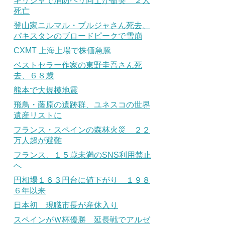
ギリシャで消防ヘリ同士が衝突 ２人
死亡
登山家ニルマル・プルジャさん死去、
パキスタンのブロードピークで雪崩
CXMT 上海上場で株価急騰
ベストセラー作家の東野圭吾さん死
去、６８歳
熊本で大規模地震
飛鳥・藤原の遺跡群、ユネスコの世界
遺産リストに
フランス・スペインの森林火災 ２２
万人超が避難
フランス、１５歳未満のSNS利用禁止
へ
円相場１６３円台に値下がり １９８
６年以来
日本初 現職市長が産休入り
スペインがＷ杯優勝 延長戦でアルゼ