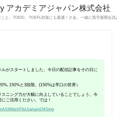
by アカデミアジャパン株式会社
と。TOEIC、TOEFL対策にも最適！さあ、一緒に英字新聞を
ャンネルがスタートしました。今日の配信記事をその日に
20%, 150%と3段階。(150%は早口の世界）
リスニング力が大幅に向上していることでしょう。今
習にご活用ください。では！
/UCnAS9WqXFfsUjahainO4Smg