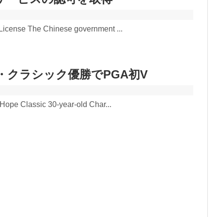
License The Chinese government ...
・クラシック優勝でPGA初V
Hope Classic 30-year-old Char...