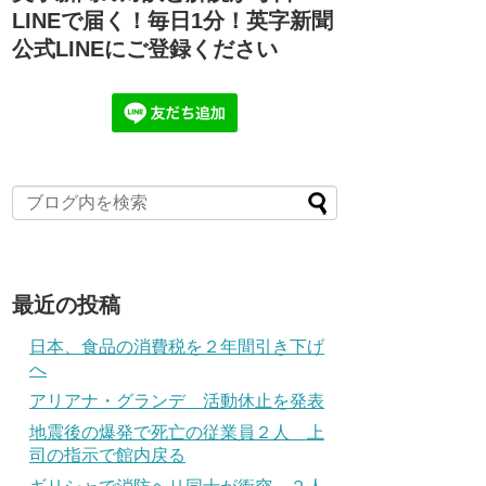
LINEで届く！毎日1分！英字新聞
公式LINEにご登録ください
最近の投稿
日本、食品の消費税を２年間引き下げ
へ
アリアナ・グランデ 活動休止を発表
地震後の爆発で死亡の従業員２人 上
司の指示で館内戻る