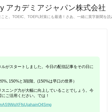
by アカデミアジャパン株式会社
と。TOEIC、TOEFL対策にも最適！さあ、一緒に英字新聞を
ャンネルがスタートしました。今日の配信記事をその日に
20%, 150%と3段階。(150%は早口の世界）
リスニング力が大幅に向上していることでしょう。今
習にご活用ください。では！
/UCnAS9WqXFfsUjahainO4Smg