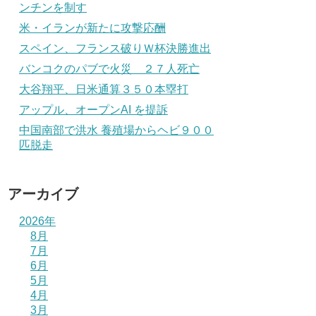
ンチンを制す
米・イランが新たに攻撃応酬
スペイン、フランス破りＷ杯決勝進出
バンコクのパブで火災 ２７人死亡
大谷翔平、日米通算３５０本塁打
アップル、オープンAI を提訴
中国南部で洪水 養殖場からヘビ９００
匹脱走
アーカイブ
2026年
8月
7月
6月
5月
4月
3月