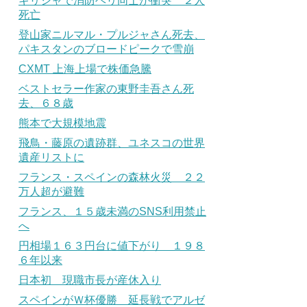
ギリシャで消防ヘリ同士が衝突 ２人
死亡
登山家ニルマル・プルジャさん死去、
パキスタンのブロードピークで雪崩
CXMT 上海上場で株価急騰
ベストセラー作家の東野圭吾さん死
去、６８歳
熊本で大規模地震
飛鳥・藤原の遺跡群、ユネスコの世界
遺産リストに
フランス・スペインの森林火災 ２２
万人超が避難
フランス、１５歳未満のSNS利用禁止
へ
円相場１６３円台に値下がり １９８
６年以来
日本初 現職市長が産休入り
スペインがＷ杯優勝 延長戦でアルゼ