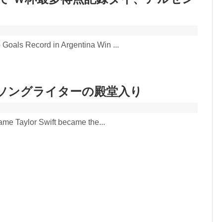
 Goals Record in Argentina Win ...
ソングライターの殿堂入り
Fame Taylor Swift became the...