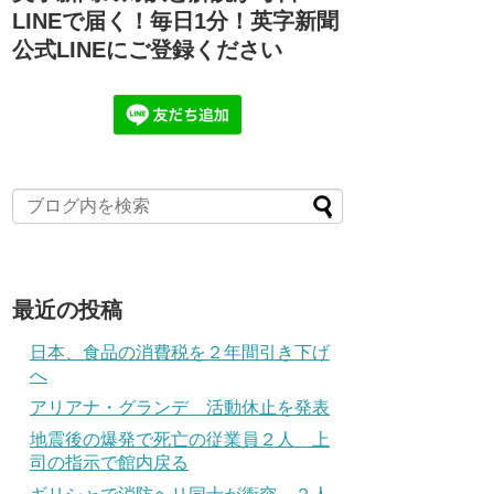
LINEで届く！毎日1分！英字新聞
公式LINEにご登録ください
最近の投稿
日本、食品の消費税を２年間引き下げ
へ
アリアナ・グランデ 活動休止を発表
地震後の爆発で死亡の従業員２人 上
司の指示で館内戻る