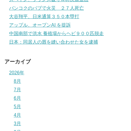
バンコクのパブで火災 ２７人死亡
大谷翔平、日米通算３５０本塁打
アップル、オープンAI を提訴
中国南部で洪水 養殖場からヘビ９００匹脱走
日本：同居人の唇を縫い合わせた女を逮捕
アーカイブ
2026年
8月
7月
6月
5月
4月
3月