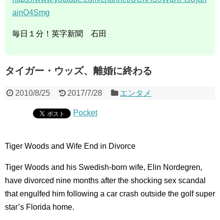
ainO4Smg
毎日１分！英字新聞 石田
タイガー・ウッズ、離婚に終わる
2010/8/25
2017/7/28
エンタメ
Pocket
Tiger Woods and Wife End in Divorce
Tiger Woods and his Swedish-born wife, Elin Nordegren,
have divorced nine months after the shocking sex scandal
that engulfed him following a car crash outside the golf super
star’s Florida home.