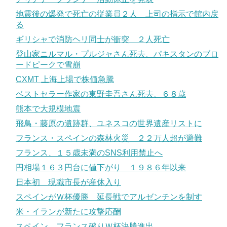
地震後の爆発で死亡の従業員２人 上司の指示で館内戻
る
ギリシャで消防ヘリ同士が衝突 ２人死亡
登山家ニルマル・プルジャさん死去、パキスタンのブロ
ードピークで雪崩
CXMT 上海上場で株価急騰
ベストセラー作家の東野圭吾さん死去、６８歳
熊本で大規模地震
飛鳥・藤原の遺跡群、ユネスコの世界遺産リストに
フランス・スペインの森林火災 ２２万人超が避難
フランス、１５歳未満のSNS利用禁止へ
円相場１６３円台に値下がり １９８６年以来
日本初 現職市長が産休入り
スペインがＷ杯優勝 延長戦でアルゼンチンを制す
米・イランが新たに攻撃応酬
スペイン、フランス破りＷ杯決勝進出