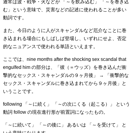
通常は波・戦争・火などが 「～を飲み込む」 「～を巻き込
む」という意味で、災害などの記述に使われることが多い
動詞です。
また、今日のように人がスキャンダルなど厄介なことに巻
き込まれる場合にもしばしば登場し、いずれにせよ、否定
的なニュアンスで使われる単語といえます。
ここでは、nine months after the shocking sex scandal that
engulfed him の部分は、「彼（＝ウッズ）を巻き込んだ衝
撃的なセックス・スキャンダルの９ヶ月後」 → 「衝撃的な
セックス・スキャンダルに巻き込まれてから９ヶ月後」と
いうことです。
following 「～に続く」 「～の次にくる（起こる）」 という
動詞 follow の現在進行形が前置詞になったもの。
「～に続いて」 「～の後に」 あるいは 「～を受けて」 と
いう意味になります。