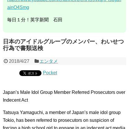
ainO4Smg
毎日１分！英字新聞 石田
日本のアイドルグループのメンバー、わいせつ
行為で書類送検
2018/4/27
エンタメ
Pocket
Japan’s Male Idol Group Member Referred Prosecutors over
Indecent Act
Tatsuya Yamaguchi, a member of Japan’s male idol group
Tokio, has been referred to prosecutors on suspicion of
forcing a high school girl to engage in an indecent act,media