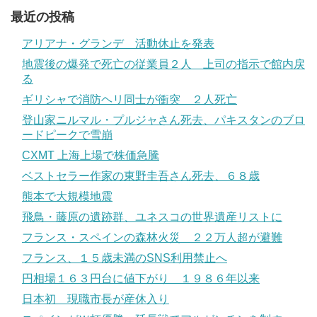
最近の投稿
アリアナ・グランデ 活動休止を発表
地震後の爆発で死亡の従業員２人 上司の指示で館内戻
る
ギリシャで消防ヘリ同士が衝突 ２人死亡
登山家ニルマル・プルジャさん死去、パキスタンのブロ
ードピークで雪崩
CXMT 上海上場で株価急騰
ベストセラー作家の東野圭吾さん死去、６８歳
熊本で大規模地震
飛鳥・藤原の遺跡群、ユネスコの世界遺産リストに
フランス・スペインの森林火災 ２２万人超が避難
フランス、１５歳未満のSNS利用禁止へ
円相場１６３円台に値下がり １９８６年以来
日本初 現職市長が産休入り