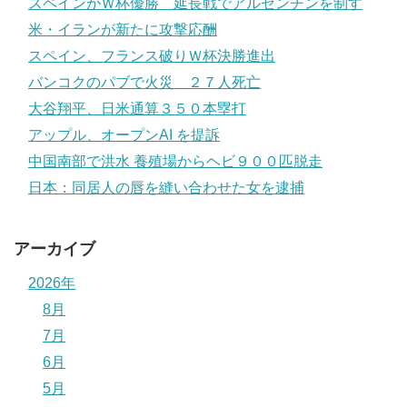
スペインがＷ杯優勝 延長戦でアルゼンチンを制す
米・イランが新たに攻撃応酬
スペイン、フランス破りＷ杯決勝進出
バンコクのパブで火災 ２７人死亡
大谷翔平、日米通算３５０本塁打
アップル、オープンAI を提訴
中国南部で洪水 養殖場からヘビ９００匹脱走
日本：同居人の唇を縫い合わせた女を逮捕
アーカイブ
2026年
8月
7月
6月
5月