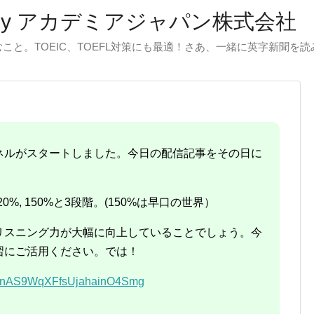
by アカデミアジャパン株式会社
と。TOEIC、TOEFL対策にも最適！さあ、一緒に英字新聞を
ャンネルがスタートしました。今日の配信記事をその日に
20%, 150%と3段階。(150%は早口の世界）
リスニング力が大幅に向上していることでしょう。今
習にご活用ください。では！
/UCnAS9WqXFfsUjahainO4Smg