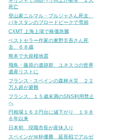
ギリシャで消防ヘリ同士が衝突 ２人
死亡
登山家ニルマル・プルジャさん死去、
パキスタンのブロードピークで雪崩
CXMT 上海上場で株価急騰
ベストセラー作家の東野圭吾さん死
去、６８歳
熊本で大規模地震
飛鳥・藤原の遺跡群、ユネスコの世界
遺産リストに
フランス・スペインの森林火災 ２２
万人超が避難
フランス、１５歳未満のSNS利用禁止
へ
円相場１６３円台に値下がり １９８
６年以来
日本初 現職市長が産休入り
スペインがＷ杯優勝 延長戦でアルゼ