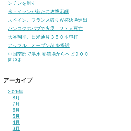
ンチンを制す
米・イランが新たに攻撃応酬
スペイン、フランス破りＷ杯決勝進出
バンコクのパブで火災 ２７人死亡
大谷翔平、日米通算３５０本塁打
アップル、オープンAI を提訴
中国南部で洪水 養殖場からヘビ９００
匹脱走
アーカイブ
2026年
8月
7月
6月
5月
4月
3月