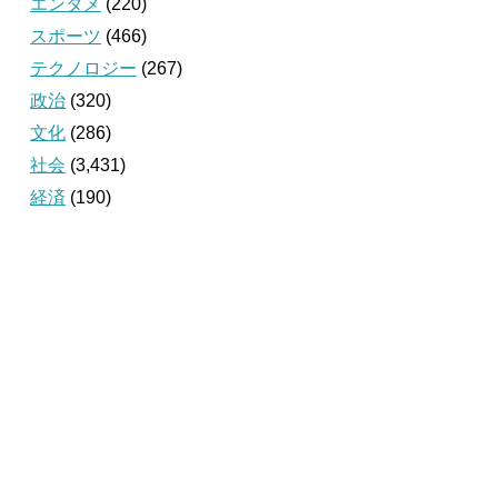
エンタメ
(220)
スポーツ
(466)
テクノロジー
(267)
政治
(320)
文化
(286)
社会
(3,431)
経済
(190)