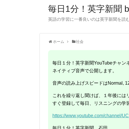
毎日1分！英字新聞 
英語の学習に一番良いのは英字新聞を読むこ
ホーム
社会
毎日１分！英字新聞YouTubeチ
ネイティブ音声で公開します。
音声の読み上げスピードはNormal, 1
これを繰り返し聞けば、１年後には
すぐ登録して毎日、リスニングの学
https://www.youtube.com/channel
毎日１分！英字新聞 石田