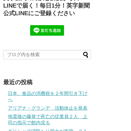
LINEで届く！毎日1分！英字新聞
公式LINEにご登録ください
最近の投稿
日本、食品の消費税を２年間引き下げ
へ
アリアナ・グランデ 活動休止を発表
地震後の爆発で死亡の従業員２人 上
司の指示で館内戻る