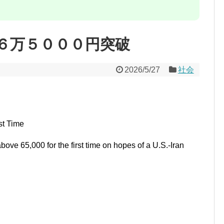
６万５０００円突破
2026/5/27
社会
st Time
ve 65,000 for the first time on hopes of a U.S.-Iran