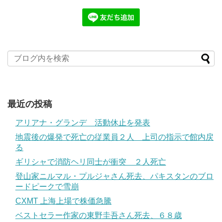
最近の投稿
アリアナ・グランデ 活動休止を発表
地震後の爆発で死亡の従業員２人 上司の指示で館内戻
る
ギリシャで消防ヘリ同士が衝突 ２人死亡
登山家ニルマル・プルジャさん死去、パキスタンのブロ
ードピークで雪崩
CXMT 上海上場で株価急騰
ベストセラー作家の東野圭吾さん死去、６８歳