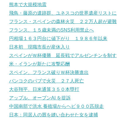
熊本で大規模地震
飛鳥・藤原の遺跡群、ユネスコの世界遺産リストに
フランス・スペインの森林火災 ２２万人超が避難
フランス、１５歳未満のSNS利用禁止へ
円相場１６３円台に値下がり １９８６年以来
日本初 現職市長が産休入り
スペインがＷ杯優勝 延長戦でアルゼンチンを制す
米・イランが新たに攻撃応酬
スペイン、フランス破りＷ杯決勝進出
バンコクのパブで火災 ２７人死亡
大谷翔平、日米通算３５０本塁打
アップル、オープンAI を提訴
中国南部で洪水 養殖場からヘビ９００匹脱走
日本：同居人の唇を縫い合わせた女を逮捕