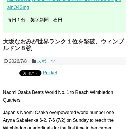
ainO4Smg
毎日１分！英字新聞 石田
大坂なおみが世界ランク１位を撃破、ウィンブ
ルドン８強
2026/7/8
スポーツ
Pocket
Naomi Osaka Beats World No. 1 to Reach Wimbledon
Quarters
Japan’s Naomi Osaka overpowered world number one
Aryna Sabalenka 6-2, 7-6 (7/2) on Sunday to reach the
Wimbledon quarterfinals for the first time in her career.