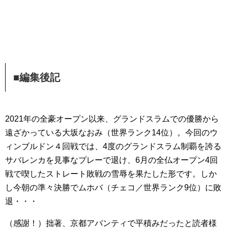
■編集後記
2021年の全豪オープン以来、グランドスラムでの優勝から
遠ざかっている大坂なおみ（世界ランク14位）。今回のウ
ィンブルドン４回戦では、4度のグランドスラム制覇を誇る
サバレンカを見事なプレーで退け、6月の全仏オープン4回
戦で喫したストレート敗戦の雪辱を果たした形です。しか
し今朝の準々決勝でムホバ（チェコ／世界ランク9位）に敗
退・・・
（感謝！）拙著、京都アバンティで平積みだったと読者様