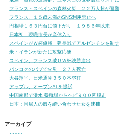
フランス・スペインの森林火災 ２２万人超が避難
フランス、１５歳未満のSNS利用禁止へ
円相場１６３円台に値下がり １９８６年以来
日本初 現職市長が産休入り
スペインがＷ杯優勝 延長戦でアルゼンチンを制す
米・イランが新たに攻撃応酬
スペイン、フランス破りＷ杯決勝進出
バンコクのパブで火災 ２７人死亡
大谷翔平、日米通算３５０本塁打
アップル、オープンAI を提訴
中国南部で洪水 養殖場からヘビ９００匹脱走
日本：同居人の唇を縫い合わせた女を逮捕
アーカイブ