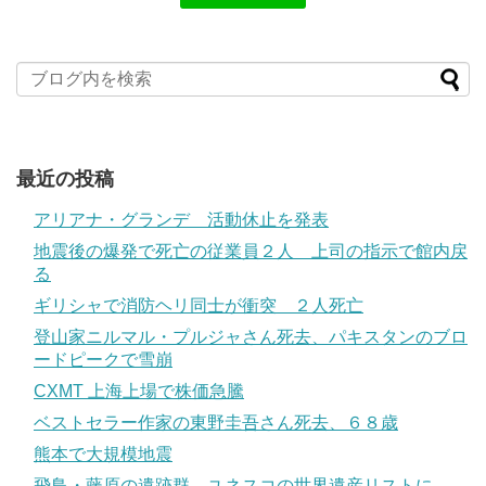
最近の投稿
アリアナ・グランデ 活動休止を発表
地震後の爆発で死亡の従業員２人 上司の指示で館内戻
る
ギリシャで消防ヘリ同士が衝突 ２人死亡
登山家ニルマル・プルジャさん死去、パキスタンのブロ
ードピークで雪崩
CXMT 上海上場で株価急騰
ベストセラー作家の東野圭吾さん死去、６８歳
熊本で大規模地震
飛鳥・藤原の遺跡群、ユネスコの世界遺産リストに