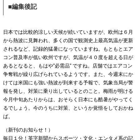
■編集後記
日本では比較的涼しい天候が続いていますが、欧州は６月
から熱波に見舞われ、多くの国で観測史上最高気温が更新
されるなど、記録的猛暑になっていますね。もともとエア
コン普及率が低い欧州ですが、気温が４０度を超える日が
あるとなると、もはや”必需品” ですね。店舗ではエアコン
争奪戦が繰り広げられているようです。また、今週末にか
けては米国にも強い熱波が到来する予報で、気象当局が警
報を発し、対策に乗り出しているとのこと。梅雨が明ける
今月中旬あたりからは、おそらく日本にも酷暑がやってく
るでしょう。今のうちに対策、というか覚悟をしておかね
ば。
（新刊のお知らせ！）
毎日１分！英字新聞からスポーツ・文化・エンタメ系の記