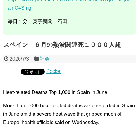
ainO4Smg
毎日１分！英字新聞 石田
スペイン ６月の熱波関連死１０００人超
2026/7/3
社会
Pocket
Heat-related Deaths Top 1,000 in Spain in June
More than 1,000 heat-related deaths were recorded in Spain
in June amid a severe heat wave that gripped much of
Europe, health officials said on Wednesday.