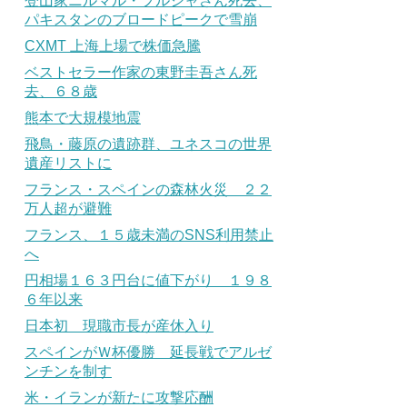
登山家ニルマル・プルジャさん死去、
パキスタンのブロードピークで雪崩
CXMT 上海上場で株価急騰
ベストセラー作家の東野圭吾さん死
去、６８歳
熊本で大規模地震
飛鳥・藤原の遺跡群、ユネスコの世界
遺産リストに
フランス・スペインの森林火災 ２２
万人超が避難
フランス、１５歳未満のSNS利用禁止
へ
円相場１６３円台に値下がり １９８
６年以来
日本初 現職市長が産休入り
スペインがＷ杯優勝 延長戦でアルゼ
ンチンを制す
米・イランが新たに攻撃応酬