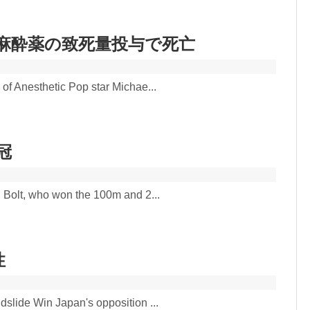
麻酔薬の致死量投与で死亡
of Anesthetic Pop star Michae...
冠
 Bolt, who won the 100m and 2...
性
slide Win Japan's opposition ...