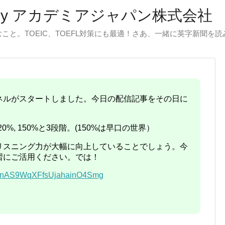
by アカデミアジャパン株式会社
と。TOEIC、TOEFL対策にも最適！さあ、一緒に英字新聞を
ャンネルがスタートしました。今日の配信記事をその日に
20%, 150%と3段階。(150%は早口の世界）
リスニング力が大幅に向上していることでしょう。今
習にご活用ください。では！
/UCnAS9WqXFfsUjahainO4Smg