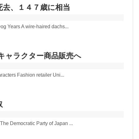
死去、１４７歳に相当
og Years A wire-haired dachs...
キャラクター商品販売へ
acters Fashion retailer Uni...
取
he Democratic Party of Japan ...