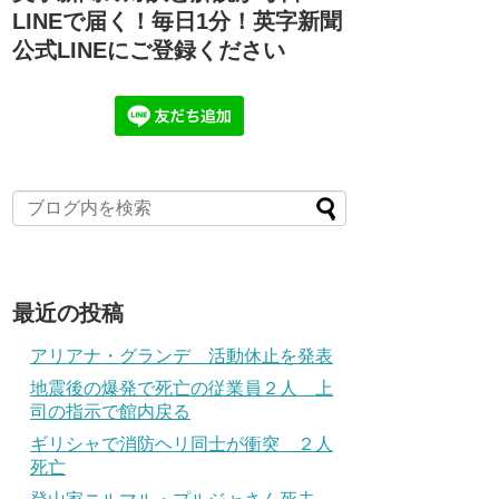
LINEで届く！毎日1分！英字新聞
公式LINEにご登録ください
最近の投稿
アリアナ・グランデ 活動休止を発表
地震後の爆発で死亡の従業員２人 上
司の指示で館内戻る
ギリシャで消防ヘリ同士が衝突 ２人
死亡