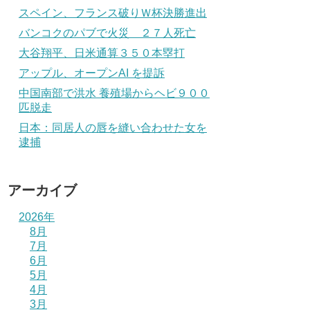
スペイン、フランス破りＷ杯決勝進出
バンコクのパブで火災 ２７人死亡
大谷翔平、日米通算３５０本塁打
アップル、オープンAI を提訴
中国南部で洪水 養殖場からヘビ９００
匹脱走
日本：同居人の唇を縫い合わせた女を
逮捕
アーカイブ
2026年
8月
7月
6月
5月
4月
3月