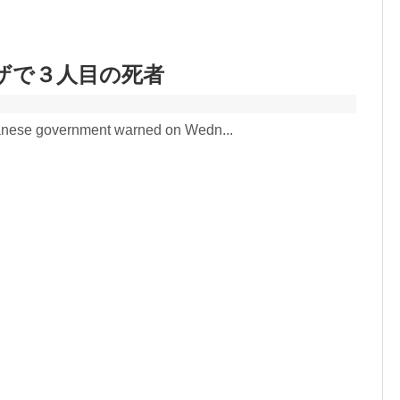
ザで３人目の死者
anese government warned on Wedn...