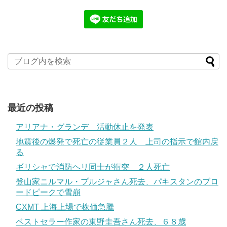
最近の投稿
アリアナ・グランデ 活動休止を発表
地震後の爆発で死亡の従業員２人 上司の指示で館内戻
る
ギリシャで消防ヘリ同士が衝突 ２人死亡
登山家ニルマル・プルジャさん死去、パキスタンのブロ
ードピークで雪崩
CXMT 上海上場で株価急騰
ベストセラー作家の東野圭吾さん死去、６８歳