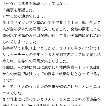
「生存かつ無事を確認した」ではなく、
「無事を確認した」
とするのが適切でしょう。
ラオスサイソンブン県の山間部で５月２１日、地元住人７
人が金を探すため洞窟に入ったところ、突然の豪雨による
鉄砲水で洞窟の入り口が塞がれ、全員が洞窟内に閉じ込め
られてしまいました。
英字新聞でも取り上げましたが、２０１８年タイ北部でも
サッカーチームの少年ら１３人が洞窟内に１７日間閉じ込
められ、世界中の耳目が集まりました。
今回は、その時に救出に成功した救助隊員らもラオス政府
からの要請で駆けつけての捜索・救助活動となっているよ
うです。
そして、７人のうち５人の無事が確認された、というニュ
ースでした。
まだ救出には至っていませんが、５人には食料と医薬品を
届けられ、サポート体制がしかれたといいます。