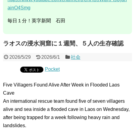
ainO4Smg
毎日１分！英字新聞 石田
ラオスの浸水洞窟に１週間、５人の生存確認
2026/5/29
2026/6/1
社会
Pocket
Five Villagers Found Alive After Week in Flooded Laos
Cave
An international rescue team found five of seven villagers
alive and sea inside a flooded cave in Laos on Wednesday,
after being trapped for a week following heavy rain and
landslides.