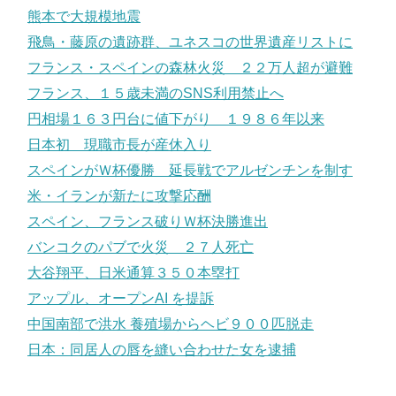
熊本で大規模地震
飛鳥・藤原の遺跡群、ユネスコの世界遺産リストに
フランス・スペインの森林火災 ２２万人超が避難
フランス、１５歳未満のSNS利用禁止へ
円相場１６３円台に値下がり １９８６年以来
日本初 現職市長が産休入り
スペインがＷ杯優勝 延長戦でアルゼンチンを制す
米・イランが新たに攻撃応酬
スペイン、フランス破りＷ杯決勝進出
バンコクのパブで火災 ２７人死亡
大谷翔平、日米通算３５０本塁打
アップル、オープンAI を提訴
中国南部で洪水 養殖場からヘビ９００匹脱走
日本：同居人の唇を縫い合わせた女を逮捕