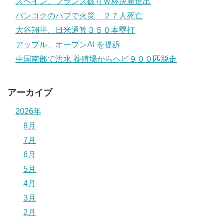
スペイン、フランス破りＷ杯決勝進出
バンコクのパブで火災 ２７人死亡
大谷翔平、日米通算３５０本塁打
アップル、オープンAI を提訴
中国南部で洪水 養殖場からヘビ９００匹脱走
アーカイブ
2026年
8月
7月
6月
5月
4月
3月
2月