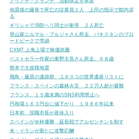
アリアナ・グランデ 活動休止を発表
地震後の爆発で死亡の従業員２人 上司の指示で館内戻
る
ギリシャで消防ヘリ同士が衝突 ２人死亡
登山家ニルマル・プルジャさん死去、パキスタンのブロ
ードピークで雪崩
CXMT 上海上場で株価急騰
ベストセラー作家の東野圭吾さん死去、６８歳
熊本で大規模地震
飛鳥・藤原の遺跡群、ユネスコの世界遺産リストに
フランス・スペインの森林火災 ２２万人超が避難
フランス、１５歳未満のSNS利用禁止へ
円相場１６３円台に値下がり １９８６年以来
日本初 現職市長が産休入り
スペインがＷ杯優勝 延長戦でアルゼンチンを制す
米・イランが新たに攻撃応酬