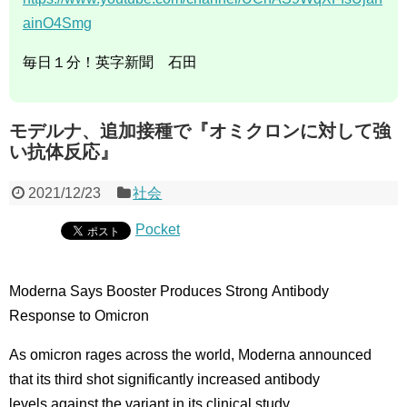
ainO4Smg
毎日１分！英字新聞 石田
モデルナ、追加接種で『オミクロンに対して強
い抗体反応』
2021/12/23
社会
Pocket
Moderna Says Booster Produces Strong Antibody
Response to Omicron
As omicron rages across the world, Moderna announced
that its third shot significantly increased antibody
levels against the variant in its clinical study.