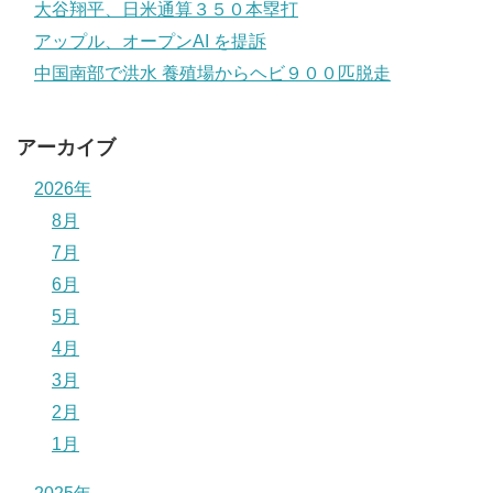
大谷翔平、日米通算３５０本塁打
アップル、オープンAI を提訴
中国南部で洪水 養殖場からヘビ９００匹脱走
アーカイブ
2026年
8月
7月
6月
5月
4月
3月
2月
1月