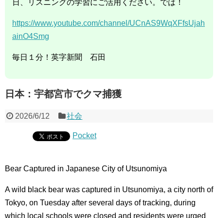
日、リスニングの学習にご活用ください。では！
https://www.youtube.com/channel/UCnAS9WqXFfsUjah
ainO4Smg
毎日１分！英字新聞 石田
日本：宇都宮市でクマ捕獲
2026/6/12
社会
Pocket
Bear Captured in Japanese City of Utsunomiya
A wild black bear was captured in Utsunomiya, a city north of
Tokyo, on Tuesday after several days of tracking, during
which local schools were closed and residents were urged