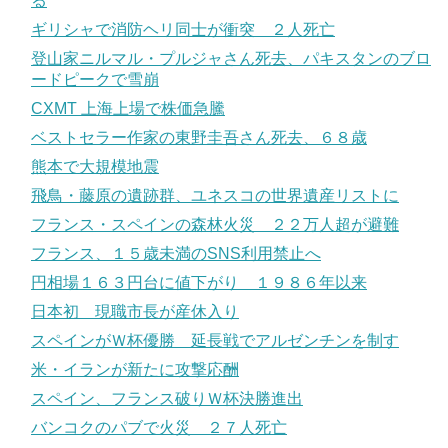
る
ギリシャで消防ヘリ同士が衝突 ２人死亡
登山家ニルマル・プルジャさん死去、パキスタンのブロ
ードピークで雪崩
CXMT 上海上場で株価急騰
ベストセラー作家の東野圭吾さん死去、６８歳
熊本で大規模地震
飛鳥・藤原の遺跡群、ユネスコの世界遺産リストに
フランス・スペインの森林火災 ２２万人超が避難
フランス、１５歳未満のSNS利用禁止へ
円相場１６３円台に値下がり １９８６年以来
日本初 現職市長が産休入り
スペインがＷ杯優勝 延長戦でアルゼンチンを制す
米・イランが新たに攻撃応酬
スペイン、フランス破りＷ杯決勝進出
バンコクのパブで火災 ２７人死亡