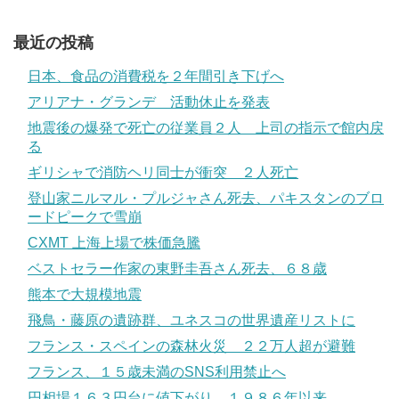
最近の投稿
日本、食品の消費税を２年間引き下げへ
アリアナ・グランデ 活動休止を発表
地震後の爆発で死亡の従業員２人 上司の指示で館内戻
る
ギリシャで消防ヘリ同士が衝突 ２人死亡
登山家ニルマル・プルジャさん死去、パキスタンのブロ
ードピークで雪崩
CXMT 上海上場で株価急騰
ベストセラー作家の東野圭吾さん死去、６８歳
熊本で大規模地震
飛鳥・藤原の遺跡群、ユネスコの世界遺産リストに
フランス・スペインの森林火災 ２２万人超が避難
フランス、１５歳未満のSNS利用禁止へ
円相場１６３円台に値下がり １９８６年以来