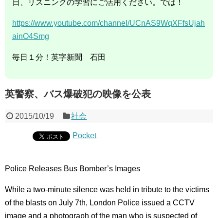
日、リスニングの学習にご活用ください。では！
https://www.youtube.com/channel/UCnAS9WqXFfsUjah
ainO4Smg
毎日１分！英字新聞 石田
英警察、バス爆破犯の映像を公表
2015/10/19
社会
Pocket
Police Releases Bus Bomber’s Images
While a two-minute silence was held in tribute to the victims
of the blasts on July 7th, London Police issued a CCTV
image and a photograph of the man who is suspected of