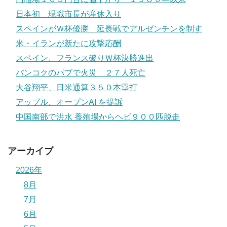
日本初 現職市長が産休入り
スペインがＷ杯優勝 延長戦でアルゼンチンを制す
米・イランが新たに攻撃応酬
スペイン、フランス破りＷ杯決勝進出
バンコクのパブで火災 ２７人死亡
大谷翔平、日米通算３５０本塁打
アップル、オープンAI を提訴
中国南部で洪水 養殖場からヘビ９００匹脱走
アーカイブ
2026年
8月
7月
6月